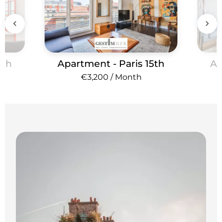
Apartment - Paris 15th
Apartme
€3,200 / Month
€2